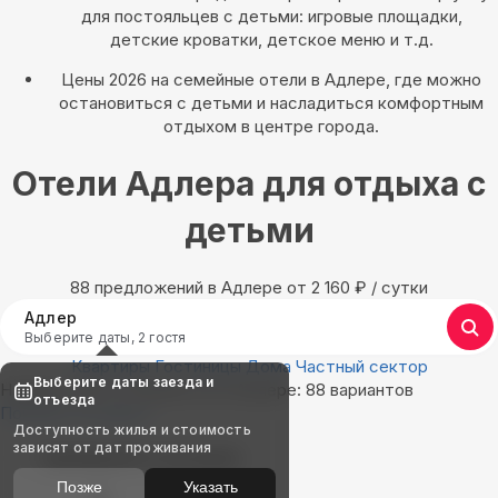
для постояльцев с детьми: игровые площадки,
детские кроватки, детское меню и т.д.
Цены 2026 на семейные отели в Адлере, где можно
остановиться с детьми и насладиться комфортным
отдыхом в центре города.
Отели Адлера для отдыха с
детьми
88 предложений в Адлере oт 2 160
₽
/ сутки
Адлер
Выберите даты, 2 гостя
Квартиры
Гостиницы
Дома
Частный сектор
Выберите даты заезда и
Найдём, где остановиться в Адлере: 88 вариантов
отъезда
Показать на карте
Доступность жилья и стоимость
зависят от дат проживания
Выбирайте лучшее
Позже
Указать