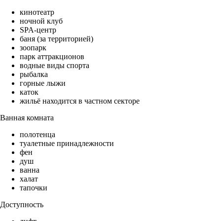
кинотеатр
ночной клуб
SPA-центр
баня (за территорией)
зоопарк
парк аттракционов
водные виды спорта
рыбалка
горные лыжи
каток
жильё находится в частном секторе
Ванная комната
полотенца
туалетные принадлежности
фен
душ
ванна
халат
тапочки
Доступность