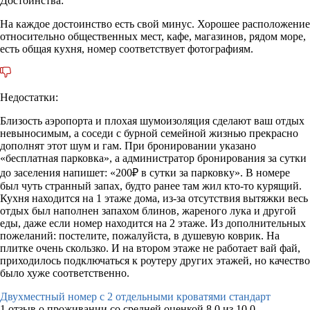
Достоинства:
На каждое достоинство есть свой минус. Хорошее расположение
относительно общественных мест, кафе, магазинов, рядом море,
есть общая кухня, номер соответствует фотографиям.
Недостатки:
Близость аэропорта и плохая шумоизоляция сделают ваш отдых
невыносимым, а соседи с бурной семейной жизнью прекрасно
дополнят этот шум и гам. При бронировании указано
«бесплатная парковка», а администратор бронирования за сутки
до заселения напишет: «200₽ в сутки за парковку». В номере
был чуть странный запах, будто ранее там жил кто-то курящий.
Кухня находится на 1 этаже дома, из-за отсутствия вытяжки весь
отдых был наполнен запахом блинов, жареного лука и другой
еды, даже если номер находится на 2 этаже. Из дополнительных
пожеланий: постелите, пожалуйста, в душевую коврик. На
плитке очень скользко. И на втором этаже не работает вай фай,
приходилось подключаться к роутеру других этажей, но качество
было хуже соответственно.
Двухместный номер с 2 отдельными кроватями стандарт
1 отзыв
о проживании со средней оценкой
8,0
из
10,0