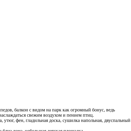
педов, балкон с видом на парк как огромный бонус, ведь
 наслаждаться свежим воздухом и пением птиц.
а, утюг, фен, гладильная доска, сушилка напольная, двуспальный
близ дома, небольшая детская площадка.