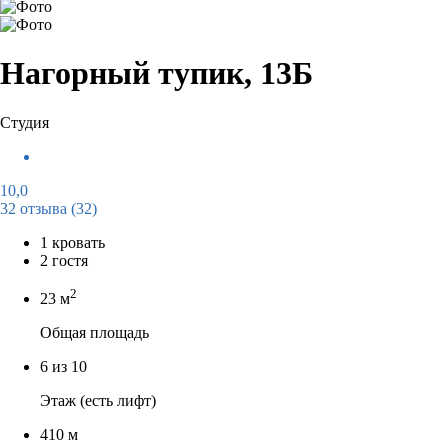
Нагорный тупик, 13Б
Студия
10,0
32 отзыва
(32)
1 кровать
2 гостя
2
23 м
Общая площадь
6 из 10
Этаж (есть лифт)
410 м