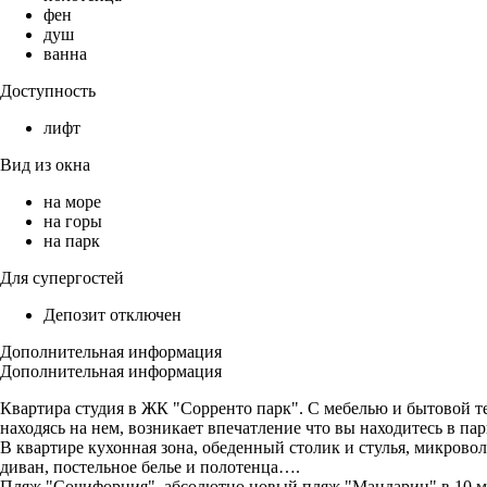
фен
душ
ванна
Доступность
лифт
Вид из окна
на море
на горы
на парк
Для супергостей
Депозит отключен
Дополнительная информация
Дополнительная информация
Квартира студия в ЖК "Сорренто парк". С мебелью и бытовой те
находясь на нем, возникает впечатление что вы находитесь в п
В квартире кухонная зона, обеденный столик и стулья, микровол
диван, постельное белье и полотенца….
Пляж "Сочифорния", абсолютно новый пляж "Мандарин" в 10 мин