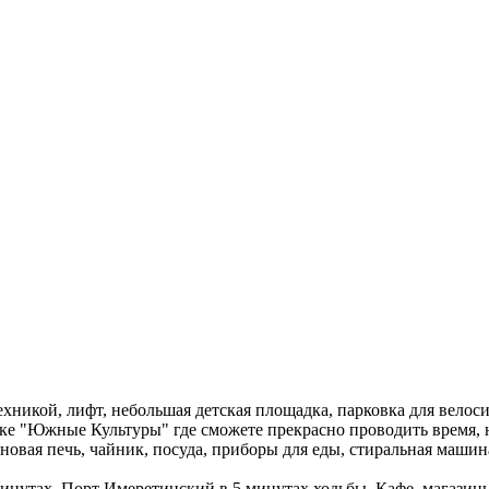
хникой, лифт, небольшая детская площадка, парковка для велоси
арке "Южные Культуры" где сможете прекрасно проводить время,
новая печь, чайник, посуда, приборы для еды, стиральная машин
утах. Порт Имеретинский в 5 минутах ходьбы. Кафе, магазины 