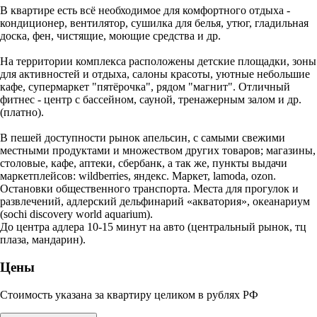
В квартире есть всё необходимое для комфортного отдыха -
кондиционер, вентилятор, сушилка для белья, утюг, гладильная
доска, фен, чистящие, моющие средства и др.
На территории комплекса расположены детские площадки, зоны
для активностей и отдыха, салоны красоты, уютные небольшие
кафе, супермаркет "пятёрочка", рядом "магнит". Отличный
фитнес - центр с бассейном, сауной, тренажерным залом и др.
(платно).
В пешей доступности рынок апельсин, с самыми свежими
местными продуктами и множеством других товаров; магазины,
столовые, кафе, аптеки, сбербанк, а так же, пункты выдачи
маркетплейсов: wildberries, яндекс. Маркет, lamoda, ozon.
Остановки общественного транспорта. Места для прогулок и
развлечений, адлерский дельфинарий «акватория», океанариум
(sochi discovery world aquarium).
До центра адлера 10-15 минут на авто (центральный рынок, тц
плаза, мандарин).
Цены
Стоимость указана за квартиру целиком в рублях РФ