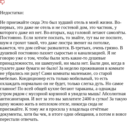
Недостатки:
Не приезжайте сюда Это был худший отель в моей жизни. Во-
первых, это даже не отель и не гостевой дом, это частник, у
которого даже ип нет. Во-вторых, над головой летают самолёты.
Постоянно. Если хотите поспать, то знайте, тут вы не поспите,
шум и грохот такой, что даже люстра звенит на потолке,
кажется, что дом сейчас развалится. В-третьих, очень грязно. В
душевой постоянно пахнет сыростью и канализацией. Я не
говорю уже о том, чтобы были хоть какие-то душевые
принадлежности, ни шампуней, ни мыла нет. Были дни, когда в
туалете даже бумаги не было! За неделю проживания в комнате
не убрались ни разу! Сами комнаты маленькие, со старой
мебелью. Кондиционер есть только мобильный, то есть
охлаждать нормально он не будет, только слегка дуть. Но самое
главное! По всей общей кухне бегают тараканы, а однажды
утром рядом с мусорной корзиной я увидела мышь! Абсолютная
антисанитария. И вот за это вы заплатите 2400 в сутки! За такую
цену можно жить в неплохом отеле, никогда сюда не
приезжайте. К тому же я просила у владельца отчётные
документы, хотя бы чек, в итоге одни обещания, а потом и вовсе
перестали отвечать.