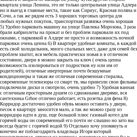
квартала улица Ленина, это не только центральная улица Адлера
но и выезд в главные места, такие как Сириус, Красная поляна и
Сочи, а так же рядом есть 3 хороших торговых центра для
любых нужных покупок, транспортная развязка очень хорошая
5) Удобно парковать машину на улице Павлика Морозова, 3 раза
брали кабриолеты на прокат и без проблем парковали их под
окнами, с парковкой в Алдере не просто и возможность ночной
парковки очень ценна 6) В квартире удобные комнаты, в каждой
есть свой холодильник, много спальных мест, даже для семей без
проблем хватит, вся мебель практически новая и в отличном
состоянии, двери в можно закрыть на ключ ( очень ценна
возможность изолироваться от подростков ну или им от
родителей), отличные ивертерные почти безшумные
кондиционеры и такая же отличная современная стиралка,
современные телевизоры со смарт тв, мы привезли свои фильмы
подключили диски и смотрели, очень удобно 7) Удобная ванная
с отличным просторным душем со сдвижными дверями, вся
сантехника Grhoe отлично работает, есть розетка для фена 8)
Корридор достаточно удобен обувь можно оставить у двери,
песок в квартиру заносится мало, а так же можно сразу из
корридора идти в душ, еще большой плюс газовый котел для
горячей воды он современный его почти не слышно но зато вы
всегда будете с горячей водой 9) Отдельно хочу упомянуть и
конечно же поблагодарить владельца Игоря который
консультировал, отвечал на вопросы, рагировал на просьбы и