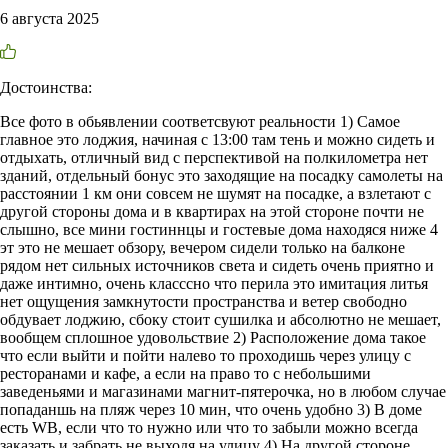
6 августа 2025
Достоинства:
Все фото в обьявлении соответсвуют реальности 1) Самое
главное это лоджия, начиная с 13:00 там тень и можно сидеть и
отдыхать, отличный вид с перспективой на полкилометра нет
зданий, отдельный бонус это заходящие на посадку самолеты на
расстоянии 1 км они совсем не шумят на посадке, а взлетают с
другой стороны дома и в квартирах на этой стороне почти не
слышно, все мини гостиннцы и гостевые дома находяся ниже 4
эт это не мешает обзору, вечером сидели только на балконе
рядом нет сильных источников света и сидеть очень приятно и
даже интимно, очень класссно что перила это имитация литья
нет ощущения замкнутости пространства и ветер свободно
обдувает лоджию, сбоку стоит сушилка и абсолютно не мешает,
вообщем сплошное удовольствие 2) Расположение дома такое
что если выйти и пойти налево то проходишь через улицу с
ресторанами и кафе, а если на право то с небольшими
заведеньями и магазинами магнит-пятерочка, но в любом случае
попаданшь на пляж через 10 мин, что очень удобно 3) В доме
есть WB, если что то нужно или что то забыли можно всегда
заказать и забрать не выходя на улицу 4) На другой стороне