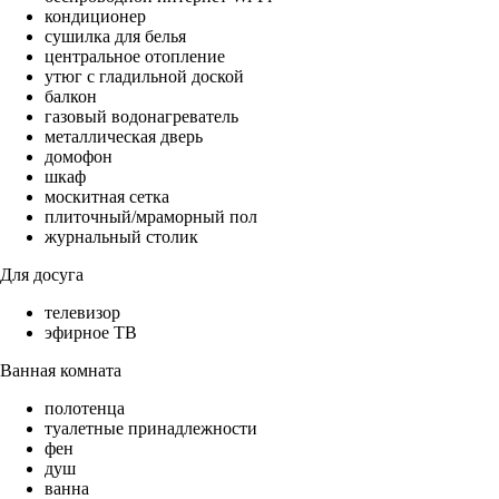
кондиционер
сушилка для белья
центральное отопление
утюг с гладильной доской
балкон
газовый водонагреватель
металлическая дверь
домофон
шкаф
москитная сетка
плиточный/мраморный пол
журнальный столик
Для досуга
телевизор
эфирное ТВ
Ванная комната
полотенца
туалетные принадлежности
фен
душ
ванна