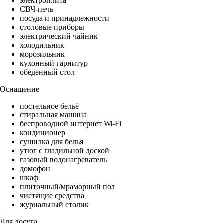
электроплита
СВЧ-печь
посуда и принадлежности
столовые приборы
электрический чайник
холодильник
морозильник
кухонный гарнитур
обеденный стол
Оснащение
постельное бельё
стиральная машина
беспроводной интернет Wi-Fi
кондиционер
сушилка для белья
утюг с гладильной доской
газовый водонагреватель
домофон
шкаф
плиточный/мраморный пол
чистящие средства
журнальный столик
Для досуга