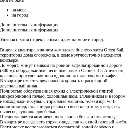
Вид из окна
на море
на город
Дополнительная информация
Дополнительная информация
Уютная студия с прекрасным видом на море и город.
Видовая квартира в жилом комплексе бизнес-класса Green Sail,
территория дома огорожена, в доме круглосуточно находится
консьерж.
До моря 5 минут пешком по ровной асфальтированной дороге
(300 м), оборудованные песочные пляжи Огонёк 3 и Апельсин,
красивая прогулочная зона вдоль моря с лавочками и кафе.
В квартире имеется двуспальная кровать и раскладной
двуспальный диван.
Полностью оборудованная кухня с электрической плитой,
микроволновой печью, холодильником, эл.чайником и набором
необходимой посуды. Стиральная машина, телевизор, wi-fi,
кондиционер, пол с подогревом по всей квартире, утюг, фен,
пылесос, сушилка для белья.
Предоставляется комплект постельного белья и полотенец.
В квартире всегда есть горячая вода, так как свой газовый котёл.
Гости могут воспользоваться бесплатной зоной барбекю и