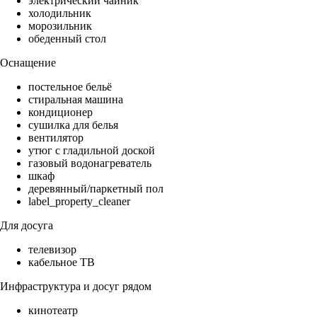
электрический чайник
холодильник
морозильник
обеденный стол
Оснащение
постельное бельё
стиральная машина
кондиционер
сушилка для белья
вентилятор
утюг с гладильной доской
газовый водонагреватель
шкаф
деревянный/паркетный пол
label_property_cleaner
Для досуга
телевизор
кабельное ТВ
Инфраструктура и досуг рядом
кинотеатр