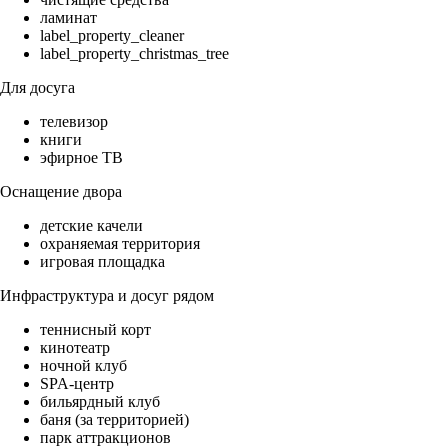
ламинат
label_property_cleaner
label_property_christmas_tree
Для досуга
телевизор
книги
эфирное ТВ
Оснащение двора
детские качели
охраняемая территория
игровая площадка
Инфраструктура и досуг рядом
теннисный корт
кинотеатр
ночной клуб
SPA-центр
бильярдный клуб
баня (за территорией)
парк аттракционов