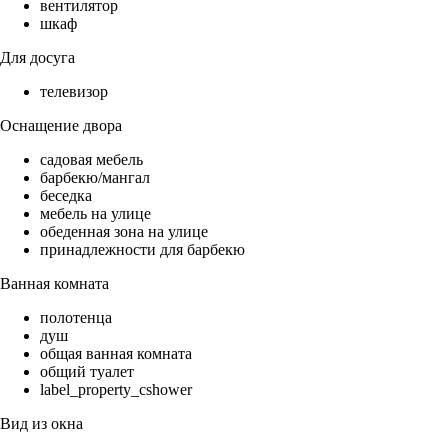
вентилятор
шкаф
Для досуга
телевизор
Оснащение двора
садовая мебель
барбекю/мангал
беседка
мебель на улице
обеденная зона на улице
принадлежности для барбекю
Ванная комната
полотенца
душ
общая ванная комната
общий туалет
label_property_cshower
Вид из окна