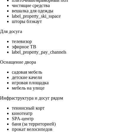
плиточный/мраморный пол
чистящие средства
вешалка для одежды
label_property_ski_sspace
шторы блэкаут
Для досуга
телевизор
эфирное ТВ
label_property_pay_channels
Оснащение двора
садовая мебель
детские качели
игровая площадка
мебель на улице
Инфраструктура и досуг рядом
теннисный корт
кинотеатр
SPA-центр
баня (за территорией)
прокат велосипедов