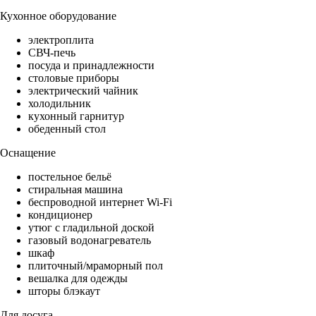
Кухонное оборудование
электроплита
СВЧ-печь
посуда и принадлежности
столовые приборы
электрический чайник
холодильник
кухонный гарнитур
обеденный стол
Оснащение
постельное бельё
стиральная машина
беспроводной интернет Wi-Fi
кондиционер
утюг с гладильной доской
газовый водонагреватель
шкаф
плиточный/мраморный пол
вешалка для одежды
шторы блэкаут
Для досуга