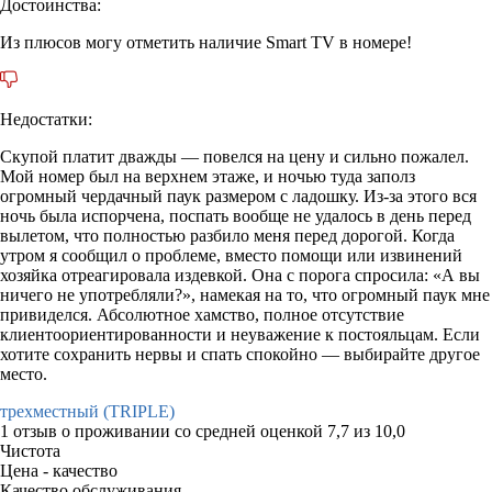
Достоинства:
Из плюсов могу отметить наличие Smart TV в номере!
Недостатки:
Скупой платит дважды — повелся на цену и сильно пожалел.
Мой номер был на верхнем этаже, и ночью туда заполз
огромный чердачный паук размером с ладошку. Из-за этого вся
ночь была испорчена, поспать вообще не удалось в день перед
вылетом, что полностью разбило меня перед дорогой. Когда
утром я сообщил о проблеме, вместо помощи или извинений
хозяйка отреагировала издевкой. Она с порога спросила: «А вы
ничего не употребляли?», намекая на то, что огромный паук мне
привиделся. Абсолютное хамство, полное отсутствие
клиентоориентированности и неуважение к постояльцам. Если
хотите сохранить нервы и спать спокойно — выбирайте другое
место.
трехместный (TRIPLE)
1 отзыв
о проживании со средней оценкой
7,7
из
10,0
Чистота
Цена - качество
Качество обслуживания