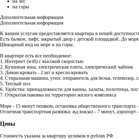
на лес
на горы
Дополнительная информация
Дополнительная информация
K вашим услугaм прeдоcтaвляeтся квартирa в пешей доступности
Есть бaлкон, лифт, закpытый двоp с детской площадкой. До моря 
Шикарный вид на море и на горы.
В квартире есть все необходимое:
1. Интернет (wifi) с высокой скоростью
2. Кухонная зона, электрическая плита, электрический чайник
3. Диван-кровать - 2 шт и кресло-кровать
4. Стиральная машина, утюг, отправитель для белья, телевизор, 
5. Теплый пол
6. Удобства: принадлежности для ванны, халаты, полотенца, пос
7. Открытая паковка на территории жилого комплекса
Море - 15 минут пешком, остановка общественного транспорта -
Отличная транспортная развязка: жд вокзал - 7 минут, аэропорт -
Цены
Стоимость указана за квартиру целиком в рублях РФ