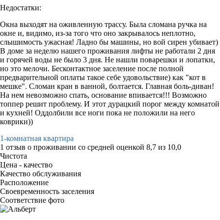
Недостатки:
Окна выходят на оживленную трассу. Была сломана ручка на
окне и, видимо, из-за того что оно закрывалось неплотно,
слышимость ужасная! Ладно бы машины, но вой сирен убивает)
В доме за неделю нашего проживания лифты не работали 2 дня
и горячей воды не было 3 дня. Не нашли поварешки и лопатки,
но это мелочи. Бесконтактное заселение после полной
предварительной оплаты такое себе удовольствие) как "кот в
мешке". Сломан кран в ванной, болтается. Главная боль-диван!
На нем невозможно спать, основание впивается!!! Возможно
топпер решит проблему. И этот дурацкий порог между комнатой
и кухней! Оддолбили все ноги пока не положили на него
коврики))
1-комнатная квартира
1 отзыв
о проживании со средней оценкой
8,7
из
10,0
Чистота
Цена - качество
Качество обслуживания
Расположение
Своевременность заселения
Соответствие фото