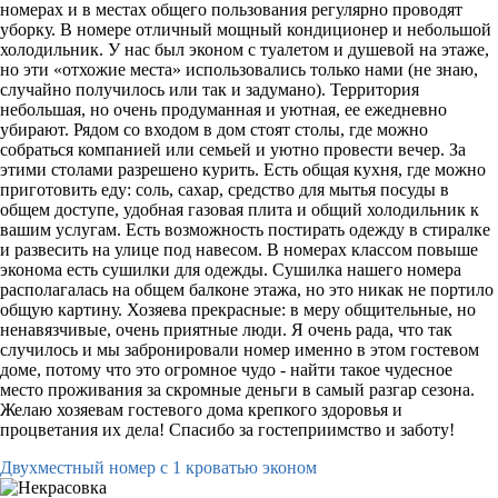
номерах и в местах общего пользования регулярно проводят
уборку. В номере отличный мощный кондиционер и небольшой
холодильник. У нас был эконом с туалетом и душевой на этаже,
но эти «отхожие места» использовались только нами (не знаю,
случайно получилось или так и задумано). Территория
небольшая, но очень продуманная и уютная, ее ежедневно
убирают. Рядом со входом в дом стоят столы, где можно
собраться компанией или семьей и уютно провести вечер. За
этими столами разрешено курить. Есть общая кухня, где можно
приготовить еду: соль, сахар, средство для мытья посуды в
общем доступе, удобная газовая плита и общий холодильник к
вашим услугам. Есть возможность постирать одежду в стиралке
и развесить на улице под навесом. В номерах классом повыше
эконома есть сушилки для одежды. Сушилка нашего номера
располагалась на общем балконе этажа, но это никак не портило
общую картину. Хозяева прекрасные: в меру общительные, но
ненавязчивые, очень приятные люди. Я очень рада, что так
случилось и мы забронировали номер именно в этом гостевом
доме, потому что это огромное чудо - найти такое чудесное
место проживания за скромные деньги в самый разгар сезона.
Желаю хозяевам гостевого дома крепкого здоровья и
процветания их дела! Спасибо за гостеприимство и заботу!
Двухместный номер с 1 кроватью эконом