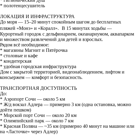
* гигиенический душ
* полотенцесушитель
ЛОКАЦИЯ И ИНФРАСТРУКТУРА
До моря — 15–20 минут спокойным шагом до бесплатных
пляжей «Монэ» и «Коралл». В 15 минутах ходьбы —
Курортный городок с дельфинарием, океанариумом, аквапарком
и множеством развлечений для детей и взрослых.
Рядом всё необходимое:
* магазины Магнит и Пятёрочка
* столовые и кафе
* кондитерская
* удобная городская инфраструктура
Дом с закрытой территорией, видеонаблюдением, лифтом и
консьержем — комфорт и безопасность.
ТРАНСПОРТНАЯ ДОСТУПНОСТЬ
До:
* Аэропорт Сочи — около 5 км
* Ж/д вокзал Адлера — примерно 3 км (одна остановка, можно
дойти пешком)
* Морской порт Сочи — около 20 км
* Олимпийский парк — около 7 км
* Красная Поляна — ~35 км (примерно 40 минут на машине или
на «Ласточке» через Адлер)