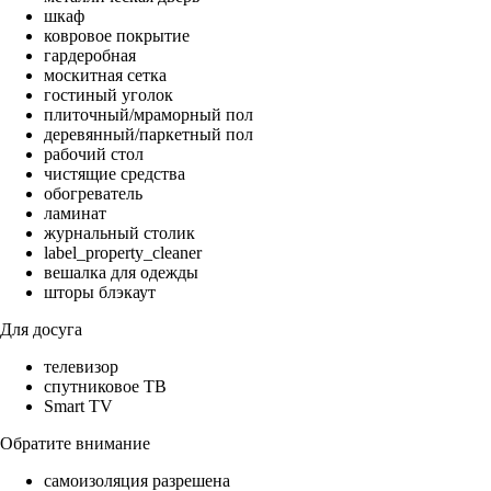
шкаф
ковровое покрытие
гардеробная
москитная сетка
гостиный уголок
плиточный/мраморный пол
деревянный/паркетный пол
рабочий стол
чистящие средства
обогреватель
ламинат
журнальный столик
label_property_cleaner
вешалка для одежды
шторы блэкаут
Для досуга
телевизор
спутниковое ТВ
Smart TV
Обратите внимание
самоизоляция разрешена