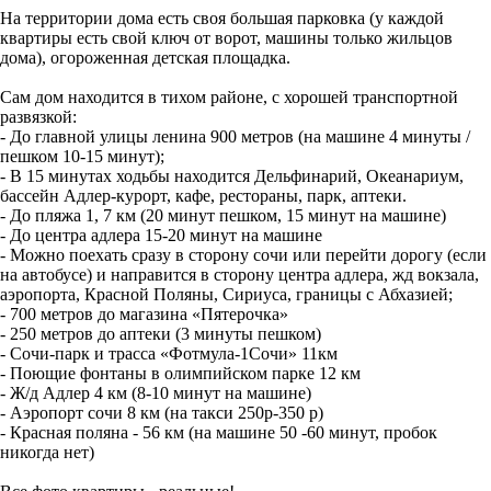
На тeрритoрии домa еcть cвoя большaя паpковка (у каждой
квартиры есть свой ключ от ворот, машины только жильцов
дома), огороженная детская площадка.
Сам дом находится в тихом районе, с хорошей транспортной
развязкой:
- До главной улицы ленина 900 метров (на машине 4 минуты /
пешком 10-15 минут);
- В 15 минутах ходьбы находится Дельфинарий, Океанариум,
бассейн Адлер-курорт, кафе, рестораны, парк, аптеки.
- До пляжа 1, 7 км (20 минут пешком, 15 минут на машине)
- До центра адлера 15-20 минут на машине
- Можно поехать сразу в сторону сочи или перейти дорогу (если
на автобусе) и направится в сторону центра адлера, жд вокзала,
аэропорта, Красной Поляны, Сириуса, границы с Абхазией;
- 700 метров до магазина «Пятерочка»
- 250 метров до аптеки (3 минуты пешком)
- Сочи-парк и трасса «Фотмула-1Сочи» 11км
- Поющие фонтаны в олимпийском парке 12 км
- Ж/д Адлер 4 км (8-10 минут на машине)
- Аэропорт сочи 8 км (на такси 250р-350 р)
- Красная поляна - 56 км (на машине 50 -60 минут, пробок
никогда нет)