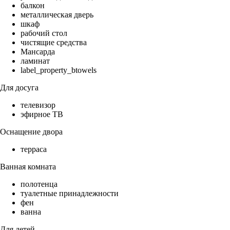
балкон
металлическая дверь
шкаф
рабочий стол
чистящие средства
Мансарда
ламинат
label_property_btowels
Для досуга
телевизор
эфирное ТВ
Оснащение двора
терраса
Ванная комната
полотенца
туалетные принадлежности
фен
ванна
Для детей