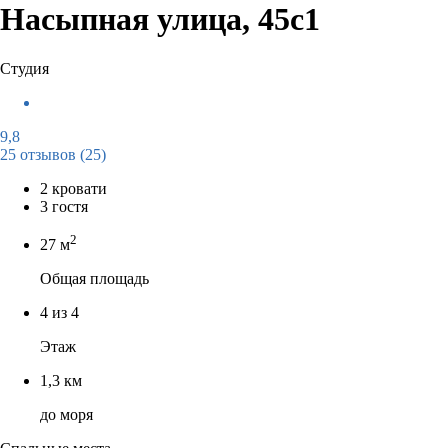
Насыпная улица, 45с1
Студия
9,8
25 отзывов
(25)
2 кровати
3 гостя
2
27 м
Общая площадь
4 из 4
Этаж
1,3 км
до моря