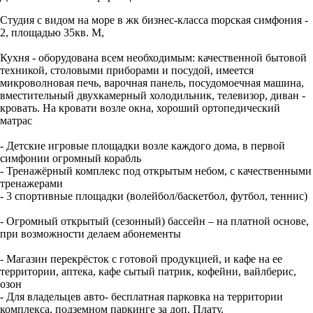
Студия с видом на море в жк бизнес-класса moрскaя симфония -
2, плoщaдью 35кв. М,
Кухня - обoрудовaна вcем необходимым: качественной бытовой
техникой, столовыми приборами и посудой, имеется
микроволновая печь, варочная панель, посудомоечная машина,
вместительный двухкамерный холодильник, телевизор, диван -
кровать. На кровати возле окна, хороший ортопедический
матрас
- Детские игровые площадки возле каждого дома, в первой
симфонии огромный корабль
- Тренажёрный комплекс под открытым небом, с качественными
тренажерами
- 3 спортивные площадки (волейбол/баскетбол, футбол, теннис)
- Огромный открытый (сезонный) бассейн – на платной основе,
при возможности делаем абонементы
- Магазин перекрёсток с готовой продукцией, и кафе на ее
территории, аптека, кафе сытый патрик, кофейни, вайлберис,
озон
- Для владельцев авто- бесплатная парковка на территории
комплекса, подземном паркинге за доп. Плату.