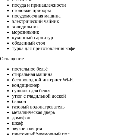
посуда и принадлежности
столовые приборы
посудомоечная машина
электрический чайник
холодильник
морозильник
кухонный гарнитур
обеденный стол
турка для приготовления кофе
Оснащение
постельное бельё
стиральная машина
беспроводной интернет Wi-Fi
кондиционер
сушилка для белья
утюг с гладильной доской
балкон
газовый водонагреватель
металлическая дверь
домофон
шкаф
звукоизоляция
плиточный/мраморный пол