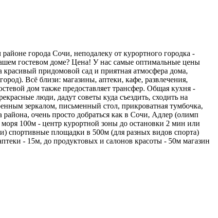
 районе города Сочи, неподалеку от курортного городка -
 нашем гостевом доме? Цена! У нас самые оптимальные цены
на красивый придомовой сад и приятная атмосфера дома,
род). Всё близи: магазины, аптеки, кафе, развлечения,
остевой дом также предоставляет трансфер. Общая кухня -
рекрасные люди, дадут советы куда съездить, сходить на
роенным зеркалом, письменный стол, прикроватная тумбочка,
а района, очень просто добраться как в Сочи, Адлер (олимп
 моря 100м - центр курортной зоны до остановки 2 мин или
ки) спортивные площадки в 500м (для разных видов спорта)
 аптеки - 15м, до продуктовых и салонов красоты - 50м магазин