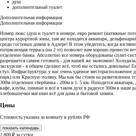
душ
дополнительный туалет
Дополнительная информация
Дополнительная информация
Номер люкс (душ и туалет в номере, евро ремонт (натяжные пото
центра курортной зоны, там же находятся аквапарк, дельфинар
среди гостевых домов в Адлере! В этом убедитесь, когда взглян
потрясающая терраса (на 2 эт) позволит вам хорошо провести ве
отделение банка. Абсолютно все номера оборудованы сплит-систе
разрешается самим готовить - для вашей же экономии! Холодильн
экскурсии - в общем сделают всё, чтоб вы остались довольны! 
стул. Инфраструктура: у нас очень удачное месторасположение д
парк) или Красную поляну. Мы как бы стоим на разветвлении эти
300м отделении сбербанка - 200м в 1. 5 км. Находится аквапарк
кафе, клубы, пивные и всё в таком духе в радиусе 300м в наше р
хлебовыпечки магазин всё для дома и бытовой химии.
Цены
Стоимость указана за комнату в рублях РФ
показать календарь
2 800
₽
за сутки