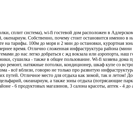
лки, сплит система), wi-fi гостевой дом расположен в Адлерском
ий, окенариум. Собственно, почему стоит остановится именно в
ите на тарифы. 100м до моря и 2 мин до остановки, курортная зо
чернее время. Отлично сложенная инфраструктура района (мини го
мами до нас легко добраться с жд вокзала или аэропорта, наш г
ики, сушилка - также в общее пользование. Wi-fi хозяева дома п
Евро ремонт, натяжные потолки, кондиционер, шкаф купе со вст
ома - всё вблизи, говорю не только про развитую инфраструктур
х путей. Отличное место для отдыха как зимой, так и летом! До
, дельфарий, океанариум, а также зоны отдыха (потрясающие пар
айоне - 6 продуктовых магазинов, 3 салона красоты, аптек - 4 до