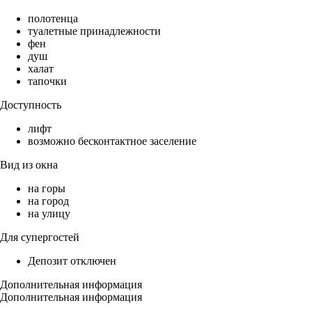
полотенца
туалетные принадлежности
фен
душ
халат
тапочки
Доступность
лифт
возможно бесконтактное заселение
Вид из окна
на горы
на город
на улицу
Для супергостей
Депозит отключен
Дополнительная информация
Дополнительная информация