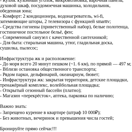
- Кухня: кухонный уголок, микроволновка, варочная панель,
духовой шкаф, посудомоечная машинка, холодильник,
обеденная зона;
- Комфорт: 2 кондиционера, водонагреватель, wi-fi,
затемняющие шторы, 2 телевизора с функцией smarttv;
- Средства гигиены (приветственный набор), белые полотенца,
гостиничное постельное бельё, фен;
- Современный санузел с качественной сантехникой;
- Для быта: стиральная машина, утюг, гладильная доска,
сушилка, пылесос;
Инфраструктура жк и расположение:
- До моря всего 20 минут пешком (~1. 6 км), по прямой — 497 м;
- Вблизи остановка общественного транспорта;
- Рядом парки, дельфинарий, океанариум, бювет;
- Инфраструктура жк: закрытая территория, детские площадки,
тренажёрный комплекс, волейбольная площадка;
- Открытый сезонный бассейн (платно);
- Магазин «перекрёсток», аптека, парковка по наличию;
Важно знать:
- Запрещено курение в квартире (штраф 10 000₽);
- Без животных, вечеринок и превышения числа гостей;
Бронируйте прямо сейчас!!!