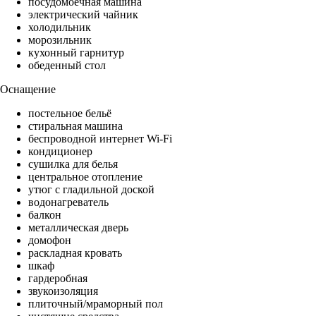
посудомоечная машина
электрический чайник
холодильник
морозильник
кухонный гарнитур
обеденный стол
Оснащение
постельное бельё
стиральная машина
беспроводной интернет Wi-Fi
кондиционер
сушилка для белья
центральное отопление
утюг с гладильной доской
водонагреватель
балкон
металлическая дверь
домофон
раскладная кровать
шкаф
гардеробная
звукоизоляция
плиточный/мраморный пол