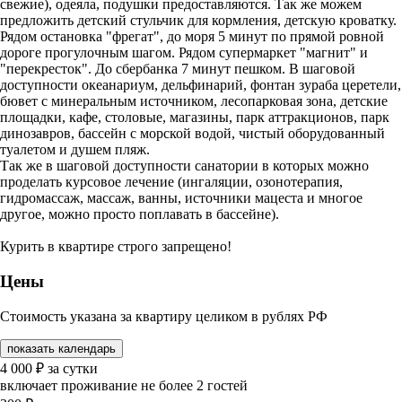
свежие), одеяла, подушки предоставляются. Так же можем
предложить детский стульчик для кормления, детскую кроватку.
Рядом остановка "фрегат", до моря 5 минут по прямой ровной
дороге прогулочным шагом. Рядом супермаркет "магнит" и
"перекресток". До сбербанка 7 минут пешком. В шаговой
доступности океанариум, дельфинарий, фонтан зуpабa цepeтeли,
бювет с минеральным источником, лесопарковая зона, детские
площадки, кафе, столовые, магазины, парк аттракционов, парк
динозавров, бассейн с морской водой, чистый оборудованный
туалетом и душем пляж.
Так же в шаговой доступности санатории в которых можно
проделать курсовое лечение (ингаляции, озонотерапия,
гидромассаж, массаж, ванны, источники мацеста и многое
другое, можно просто поплавать в бассейне).
Курить в квартире строго запрещено!
Цены
Стоимость указана за квартиру целиком в рублях РФ
показать календарь
4 000
₽
за сутки
включает проживание не более 2 гостей